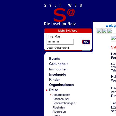
Mein Sylt Web
Sy
Jetzt registrieren!
Ha
Fe
Events
Gesundheit
Nor
259
Immobilien
Tel
Inselguide
Ruh
Kinder
Wen
Organisationen
Bäc
Reise
ver
Appartements
Pre
Ferienhäuser
Ta
Ferienwohnungen
Url
Flughafen
sc
Flugreisen
Hotels