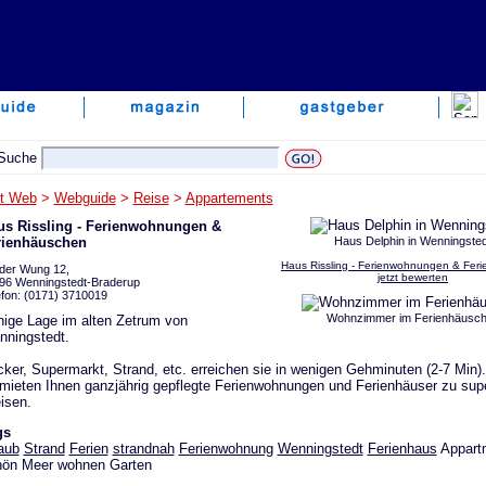
lt Web
>
Webguide
>
Reise
>
Appartements
us Rissling - Ferienwohnungen &
rienhäuschen
Haus Delphin in Wenningsted
Haus Rissling - Ferienwohnungen & Fer
der Wung 12,
jetzt bewerten
96 Wenningstedt-Braderup
efon: (0171) 3710019
Wohnzimmer im Ferienhäusc
ige Lage im alten Zetrum von
ningstedt.
ker, Supermarkt, Strand, etc. erreichen sie in wenigen Gehminuten (2-7 Min).
mieten Ihnen ganzjährig gepflegte Ferienwohnungen und Ferienhäuser zu sup
isen.
gs
aub
Strand
Ferien
strandnah
Ferienwohnung
Wenningstedt
Ferienhaus
Appartm
hön Meer wohnen Garten