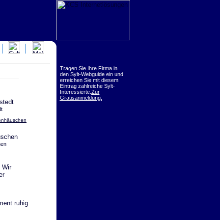
Tragen Sie Ihre Firma in
den Sylt-Webguide ein und
erreichen Sie mit diesem
Eintrag zahlreiche Sylt-
Interessierte.
Zur
Gratisanmeldung.
t
ienhäuschen
hen
 Wir
er
ent ruhig