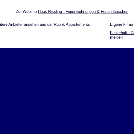
Zur Website
Haus Rissling - Ferienwohnungen & Ferienhäuschen
tere Anbieter ansehen aus der Rubrik Appartements
Eigene Firma
Fehlerhafte D
melden