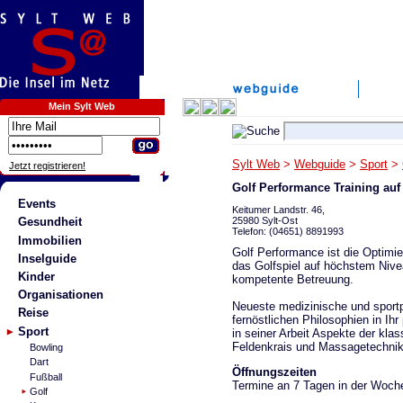
Mein Sylt Web
Sylt Web
>
Webguide
>
Sport
>
Jetzt registrieren!
Golf Performance Training auf 
Events
Keitumer Landstr. 46,
25980 Sylt-Ost
Gesundheit
Telefon: (04651) 8891993
Immobilien
Golf Performance ist die Optimi
Inselguide
das Golfspiel auf höchstem Nivea
Kinder
kompetente Betreuung.
Organisationen
Neueste medizinische und sportp
Reise
fernöstlichen Philosophien in Ih
Sport
in seiner Arbeit Aspekte der kla
Feldenkrais und Massagetechnik
Bowling
Dart
Öffnungszeiten
Fußball
Termine an 7 Tagen in der Woch
Golf