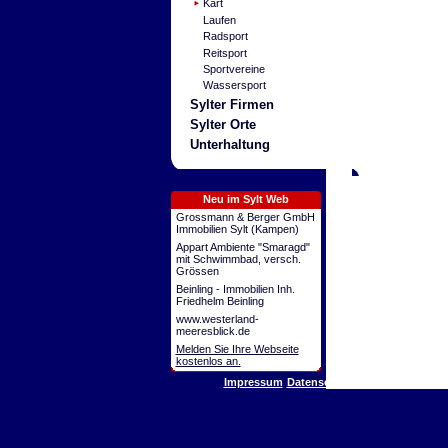
Kart
Laufen
Radsport
Reitsport
Sportvereine
Wassersport
Sylter Firmen
Sylter Orte
Unterhaltung
Neu im Sylt Web
Grossmann & Berger GmbH
Immobilien Sylt (Kampen)
Appart Ambiente "Smaragd"
mit Schwimmbad, versch.
Grössen
Beinling - Immobilien Inh.
Friedhelm Beinling
www.westerland-
meeresblick.de
Melden Sie Ihre Webseite
kostenlos an.
Impressum
Datenschutz