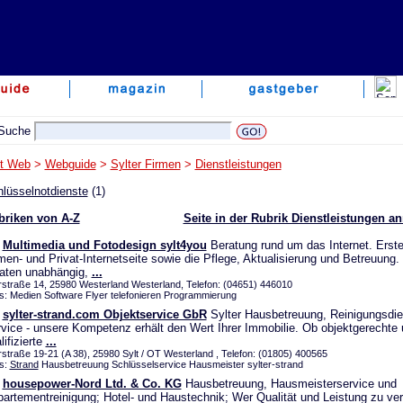
lt Web
>
Webguide
>
Sylter Firmen
>
Dienstleistungen
lüsselnotdienste
(1)
briken von A-Z
Seite in der Rubrik Dienstleistungen a
Multimedia und Fotodesign sylt4you
Beratung rund um das Internet. Erstel
men- und Privat-Internetseite sowie die Pflege, Aktualisierung und Betreuung.
aten unabhängig,
...
irstraße 14, 25980 Westerland Westerland, Telefon: (04651) 446010
s: Medien Software Flyer telefonieren Programmierung
sylter-strand.com Objektservice GbR
Sylter Hausbetreuung, Reinigungsdie
vice - unsere Kompetenz erhält den Wert Ihrer Immobilie. Ob objektgerechte
lifizierte
...
irstraße 19-21 (A 38), 25980 Sylt / OT Westerland , Telefon: (01805) 400565
s:
Strand
Hausbetreuung Schlüsselservice Hausmeister sylter-strand
housepower-Nord Ltd. & Co. KG
Hausbetreuung, Hausmeisterservice und
artementreinigung; Hotel- und Haustechnik; Wer Qualität und Leistung zu ver