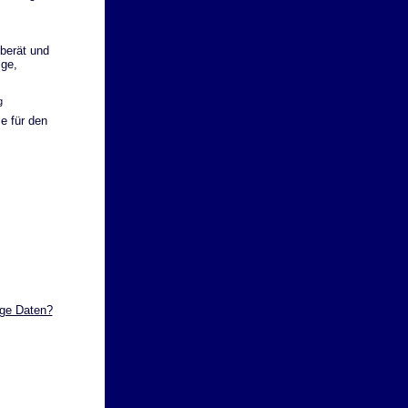
berät und
ige,
g
e für den
ige Daten?