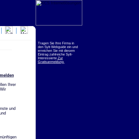
Tragen Sie Ihre Firma in
den Sylt-Webguide ein und
erreichen Sie mit diesem
Eintrag zahlreiche Sylt-
Interessierte.
Zur
Gratisanmeldung.
nmelden
len Ihrer
 Wir
nste und
 und
nünftigen