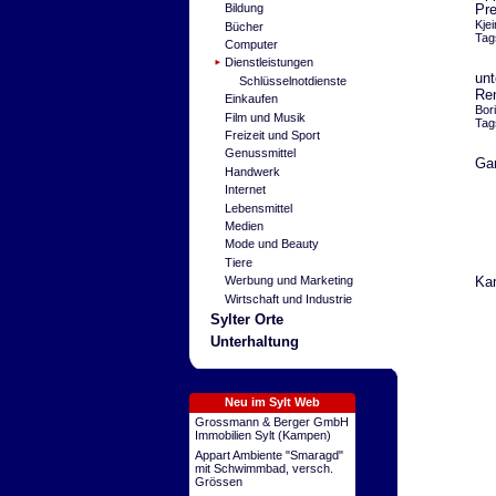
Pre
Bildung
Kje
Bücher
Tag
Computer
Dienstleistungen
unt
Schlüsselnotdienste
Re
Einkaufen
Bor
Film und Musik
Tag
Freizeit und Sport
Genussmittel
Gar
Handwerk
Internet
Lebensmittel
Medien
Mode und Beauty
Tiere
Ka
Werbung und Marketing
Wirtschaft und Industrie
Sylter Orte
Unterhaltung
Neu im Sylt Web
Grossmann & Berger GmbH
Immobilien Sylt (Kampen)
Appart Ambiente "Smaragd"
mit Schwimmbad, versch.
Grössen