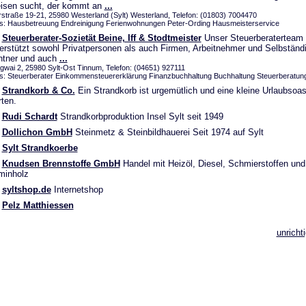
isen sucht, der kommt an
...
irstraße 19-21, 25980 Westerland (Sylt) Westerland, Telefon: (01803) 7004470
s: Hausbetreuung Endreinigung Ferienwohnungen Peter-Ording Hausmeisterservice
Steuerberater-Sozietät Beine, Iff & Stodtmeister
Unser Steuerberaterteam 
erstützt sowohl Privatpersonen als auch Firmen, Arbeitnehmer und Selbständ
ntner und auch
...
igwai 2, 25980 Sylt-Ost Tinnum, Telefon: (04651) 927111
s: Steuerberater Einkommensteuererklärung Finanzbuchhaltung Buchhaltung Steuerberatun
Strandkorb & Co.
Ein Strandkorb ist urgemütlich und eine kleine Urlaubsoas
ten.
Rudi Schardt
Strandkorbproduktion Insel Sylt seit 1949
Dollichon GmbH
Steinmetz & Steinbildhauerei Seit 1974 auf Sylt
Sylt Strandkoerbe
Knudsen Brennstoffe GmbH
Handel mit Heizöl, Diesel, Schmierstoffen und
minholz
syltshop.de
Internetshop
Pelz Matthiessen
unricht