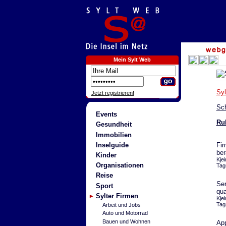
Mein Sylt Web
Sy
Jetzt registrieren!
Sch
Events
Ru
Gesundheit
Immobilien
Inselguide
Fir
ber
Kinder
Kje
Organisationen
Tag
Reise
Ser
Sport
qua
Sylter Firmen
Kje
Tag
Arbeit und Jobs
Auto und Motorrad
Bauen und Wohnen
App