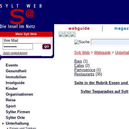
Mein Sylt Web
Sylt Web
>
Webguide
>
Unterha
Jetzt registrieren!
Bars
(1)
Events
Cafes
(2)
Partyservice
(1)
Gesundheit
Restaurants
(35)
Immobilien
Inselguide
Seite in der Rubrik Essen und
Kinder
Sylter Teeparadies auf Sylt
Organisationen
Reise
Sport
Sylter Firmen
Sylter Orte
Unterhaltung
Essen und Trinken