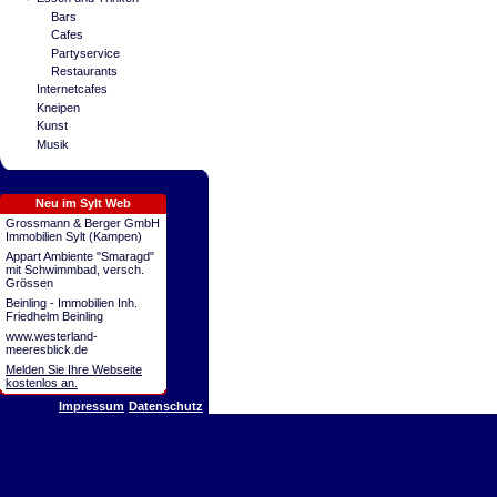
Bars
Cafes
Partyservice
Restaurants
Internetcafes
Kneipen
Kunst
Musik
Neu im Sylt Web
Grossmann & Berger GmbH
Immobilien Sylt (Kampen)
Appart Ambiente "Smaragd"
mit Schwimmbad, versch.
Grössen
Beinling - Immobilien Inh.
Friedhelm Beinling
www.westerland-
meeresblick.de
Melden Sie Ihre Webseite
kostenlos an.
Impressum
Datenschutz