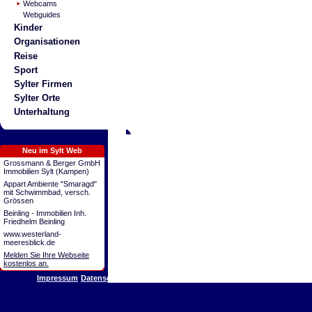
Webcams
Webguides
Kinder
Organisationen
Reise
Sport
Sylter Firmen
Sylter Orte
Unterhaltung
Neu im Sylt Web
Grossmann & Berger GmbH
Immobilien Sylt (Kampen)
Appart Ambiente "Smaragd"
mit Schwimmbad, versch.
Grössen
Beinling - Immobilien Inh.
Friedhelm Beinling
www.westerland-
meeresblick.de
Melden Sie Ihre Webseite
kostenlos an.
Impressum
Datenschutz