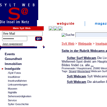
Mein Sylt Web
Sylt Web
>
Webguide
>
Inselgui
Jetzt registrieren!
Seite in der Rubrik Webcams
Events
Sylter Surf Webcam
Die Liv
Gesundheit
Wellenreit-Spot direkt am Haupts
Immobilien
Bildes findet ca. alle
...
Inselguide
Promenade / Hauptstrand, 25980 West
Tags:
Strand
Westerland
Webcam Surfe
/Sylt/ Fotos
Sylt Webcam
Sylt Webcams 
Inselführer
Inselrundfahrten
Sylt Webcam
Die aktuellen B
Linksammlungen
Museen
Nightlife
Sehenswürdigkeiten
Service
Sylter Geschichte