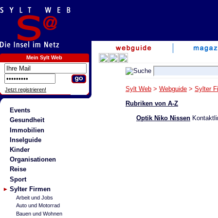
Mein Sylt Web
Sylt Web
>
Webguide
>
Sylter F
Jetzt registrieren!
Rubriken von A-Z
Events
Optik Niko Nissen
Kontaktli
Gesundheit
Immobilien
Inselguide
Kinder
Organisationen
Reise
Sport
Sylter Firmen
Arbeit und Jobs
Auto und Motorrad
Bauen und Wohnen