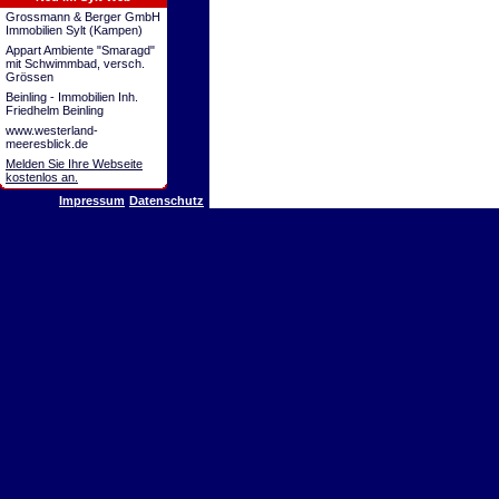
Grossmann & Berger GmbH
Immobilien Sylt (Kampen)
Appart Ambiente "Smaragd"
mit Schwimmbad, versch.
Grössen
Beinling - Immobilien Inh.
Friedhelm Beinling
www.westerland-
meeresblick.de
Melden Sie Ihre Webseite
kostenlos an.
Impressum
Datenschutz