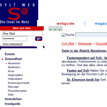
Mein Sylt Web
Sylt Web
>
Webguide
>
Gesundh
Jetzt registrieren!
Seite in der Rubrik Abnehme
Events
Fastenwandern auf Sylt - fa
Gesundheit
abzubauen, Fettreserven zu reduz
Abnehmen
zu treffen. Und das alles ohne ei
Apotheken
Fasten auf Sylt
Haben Sie sc
Ärzte
Bewegung an der frischen Luft z
Augenoptiker
Heilpraktiker
Dr. Eleonore berät Sie
Seit 
Krankengymnastik
lernen
Massage
Physiotheraphie
Reiki
Immobilien
Inselguide