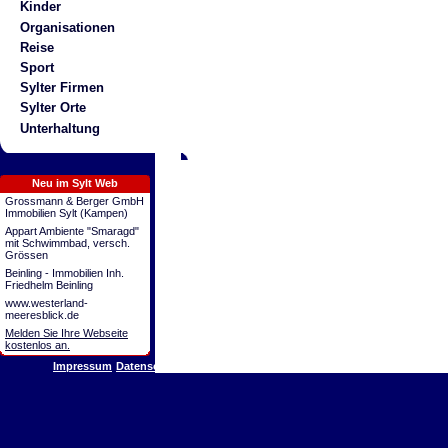
Kinder
Organisationen
Reise
Sport
Sylter Firmen
Sylter Orte
Unterhaltung
Neu im Sylt Web
Grossmann & Berger GmbH
Immobilien Sylt (Kampen)
Appart Ambiente "Smaragd"
mit Schwimmbad, versch.
Grössen
Beinling - Immobilien Inh.
Friedhelm Beinling
www.westerland-
meeresblick.de
Melden Sie Ihre Webseite
kostenlos an.
Impressum
Datenschutz