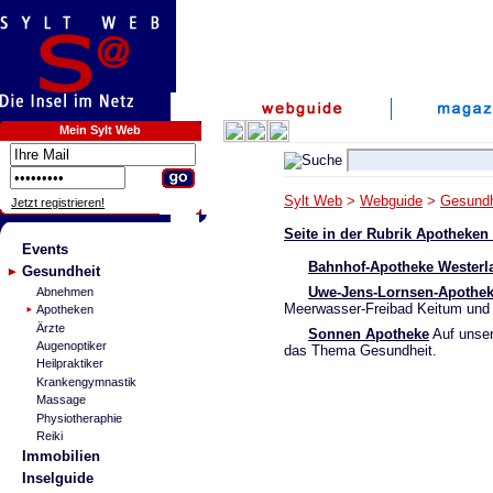
Mein Sylt Web
Sylt Web
>
Webguide
>
Gesundh
Jetzt registrieren!
Seite in der Rubrik Apotheke
Events
Bahnhof-Apotheke Westerla
Gesundheit
Uwe-Jens-Lornsen-Apothe
Abnehmen
Meerwasser-Freibad Keitum und 
Apotheken
Ärzte
Sonnen Apotheke
Auf unser
Augenoptiker
das Thema Gesundheit.
Heilpraktiker
Krankengymnastik
Massage
Physiotheraphie
Reiki
Immobilien
Inselguide