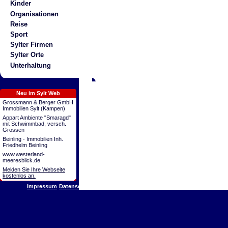
Kinder
Organisationen
Reise
Sport
Sylter Firmen
Sylter Orte
Unterhaltung
Neu im Sylt Web
Grossmann & Berger GmbH
Immobilien Sylt (Kampen)
Appart Ambiente "Smaragd"
mit Schwimmbad, versch.
Grössen
Beinling - Immobilien Inh.
Friedhelm Beinling
www.westerland-
meeresblick.de
Melden Sie Ihre Webseite
kostenlos an.
Impressum
Datenschutz