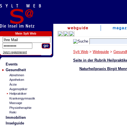
Mein Sylt Web
Sylt Web
>
Webguide
>
Gesundh
Jetzt registrieren!
Seite in der Rubrik Heilprakti
Events
Naturheilpraxis Birgit Men
Gesundheit
Abnehmen
Apotheken
Ärzte
Augenoptiker
Heilpraktiker
Krankengymnastik
Massage
Physiotheraphie
Reiki
Immobilien
Inselguide