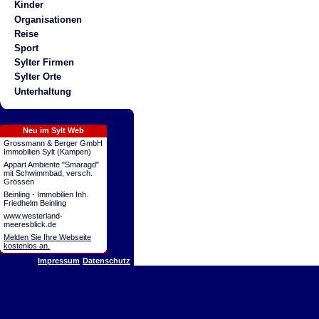
Kinder
Organisationen
Reise
Sport
Sylter Firmen
Sylter Orte
Unterhaltung
Neu im Sylt Web
Grossmann & Berger GmbH
Immobilien Sylt (Kampen)
Appart Ambiente "Smaragd"
mit Schwimmbad, versch.
Grössen
Beinling - Immobilien Inh.
Friedhelm Beinling
www.westerland-
meeresblick.de
Melden Sie Ihre Webseite
kostenlos an.
Impressum
Datenschutz