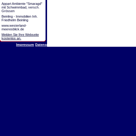
Appart Ambiente "Smaragd"
mit Schwimmbad, versch.
Grössen
Beinling - Immobilien Inh.
Friedhelm Beinling
www.westerland-
meeresblick.de
Melden Sie Ihre Webseite
kostenlos an.
Impressum
Datenschutz