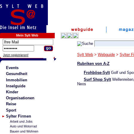
Mein Sylt Web
Sylt Web
>
Webguide
>
Sylter F
Jetzt registrieren!
Rubriken von A-Z
Events
Frohböse-Sylt
Golf und Spo
Gesundheit
Surf Shop Sylt
Wellenreiten
Immobilien
Neos
Inselguide
Kinder
Organisationen
Reise
Sport
Sylter Firmen
Arbeit und Jobs
Auto und Motorrad
Bauen und Wohnen